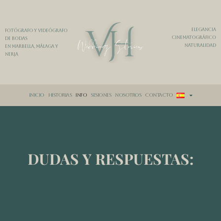
Elegancia
Fotógrafo y videógrafo
Cinematográfico
de Bodas
Naturalidad
en Marbella, Málaga y
Nerja
Inicio
Historias
Info
Sesiones
Nosotros
Contacto
DUDAS Y RESPUESTAS: