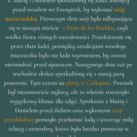
Z Marią i Danielem spotkaliśmy się kilka miesięcy
przed weselem we Fuengiroli, by wykonać
sesję
narzeczeńską
. Pierwszym tłem sesji była odbywająca
się w naszym mieście –
Feria de los Pueblos
, czyli
wielka fiesta różnych narodowości. Przedzieranie się
przez tłum ludzi, pomiędzy atrakcjami wesołego
miasteczka było nie lada wyzwaniem, by oswoić
nieśmiałość przed aparatem. Następnego dnia tuż po
wschodzie słońca spotkaliśmy się z naszą parą
ponownie. Tym razem na
plaży w Cabopino
. Poranek
był niesamowicie mglisty, ale to właśnie stworzyło
wyjątkowy klimat dla zdjęć. Spotkanie z Marią i
Danielem przed ślubem oraz wykonanie
sesji
przedślubnej
pomogło przełamać lody i stworzyć miłą
relację i atmosferę, która była bardzo pomocna w