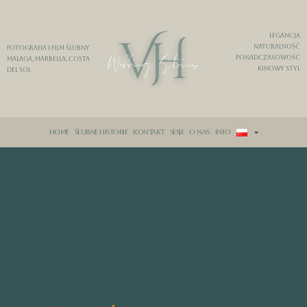
legancja
Naturalność
Fotografia i film ślubny
Ponadczasowość
Malaga, Marbella, Costa
Kinowy styl
del Sol
home
ślubne historie
kontakt
sesje
o nas
Info